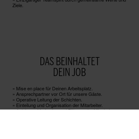
Ziele.
DAS BEINHALTET
DEIN JOB
» Mise en place für Deinen Arbeitsplatz.
» Ansprechpartner vor Ort für unsere Gäste.
» Operative Leitung der Schichten.
» Einteilung und Organisation der Mitarbeiter.
» Anleitung, Motivation und Führung der Mitarbeiter.
» Aktive Unterstützung des Serviceleiters.
» Eigenständige und korrekte Tagesabrechnung.