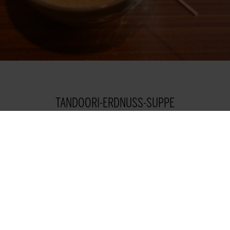
TANDOORI-ERDNUSS-SUPPE
Die Suppe in einem Topf erwärmen. Den Satay Spieß
für 5 Minuten bei 160°C Umluft im Ofen erwärmen. Die
Suppe kurz mit einem Zauberstab aufmixen und
anschließend in eine Suppentasse oder tiefen Teller
geben, den erwärmten Satay Spieß anlegen.