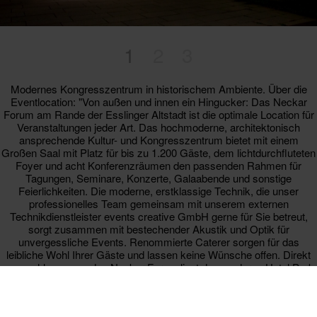
1
2
3
Modernes Kongresszentrum in historischem Ambiente. Über die
Eventlocation: "Von außen und innen ein Hingucker: Das Neckar
Forum am Rande der Esslinger Altstadt ist die optimale Location für
Veranstaltungen jeder Art. Das hochmoderne, architektonisch
ansprechende Kultur- und Kongresszentrum bietet mit einem
Großen Saal mit Platz für bis zu 1.200 Gäste, dem lichtdurchfluteten
Foyer und acht Konferenzräumen den passenden Rahmen für
Tagungen, Seminare, Konzerte, Galaabende und sonstige
Feierlichkeiten. Die moderne, erstklassige Technik, die unser
professionelles Team gemeinsam mit unserem externen
Technikdienstleister events creative GmbH gerne für Sie betreut,
sorgt zusammen mit bestechender Akustik und Optik für
unvergessliche Events. Renommierte Caterer sorgen für das
leibliche Wohl Ihrer Gäste und lassen keine Wünsche offen. Direkt
angeschlossen an das Neckar Forum liegt das moderne Hotel Park
Consul Stuttgart/Esslingen am Neckar. In rund 150 Zimmern, Suiten
und Apartments erwartet Sie eine stilvolle Unterkunft für die Nacht.
Die im Haus befindliche Tiefgarage bietet auf zwei Stockwerken 200