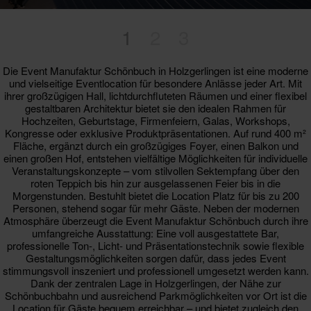
1
2
3
Die Event Manufaktur Schönbuch in Holzgerlingen ist eine moderne
und vielseitige Eventlocation für besondere Anlässe jeder Art. Mit
ihrer großzügigen Hall, lichtdurchfluteten Räumen und einer flexibel
gestaltbaren Architektur bietet sie den idealen Rahmen für
Hochzeiten, Geburtstage, Firmenfeiern, Galas, Workshops,
Kongresse oder exklusive Produktpräsentationen. Auf rund 400 m²
Fläche, ergänzt durch ein großzügiges Foyer, einen Balkon und
einen großen Hof, entstehen vielfältige Möglichkeiten für individuelle
Veranstaltungskonzepte – vom stilvollen Sektempfang über den
roten Teppich bis hin zur ausgelassenen Feier bis in die
Morgenstunden. Bestuhlt bietet die Location Platz für bis zu 200
Personen, stehend sogar für mehr Gäste. Neben der modernen
Atmosphäre überzeugt die Event Manufaktur Schönbuch durch ihre
umfangreiche Ausstattung: Eine voll ausgestattete Bar,
professionelle Ton-, Licht- und Präsentationstechnik sowie flexible
Gestaltungsmöglichkeiten sorgen dafür, dass jedes Event
stimmungsvoll inszeniert und professionell umgesetzt werden kann.
Dank der zentralen Lage in Holzgerlingen, der Nähe zur
Schönbuchbahn und ausreichend Parkmöglichkeiten vor Ort ist die
Location für Gäste bequem erreichbar – und bietet zugleich den