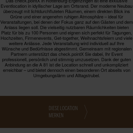
Das check.pointX in Rottenburg-Ergenzingen ist eine exklusive
Eventlocation in idyllischer Lage am Ortsrand. Der moderne Neubau
überzeugt mit lichtdurchfluteten Räumen, einem direkten Blick ins
Grüne und einer angenehm ruhigen Atmosphäre – ideal für
Veranstaltungen, bei denen der Fokus ganz auf den Gästen und dem
Anlass liegen soll. Die vielseitig nutzbaren Räumlichkeiten bieten
Platz für bis zu 100 Personen und eignen sich perfekt für Tagungen,
Hochzeiten, Firmenevents, Get-together, Weihnachtsfeiern und viele
weitere Anlässe. Jede Veranstaltung wird individuell auf Ihre
Wünsche und Bedürfnisse abgestimmt. Gemeinsam mit regionalen
Partnern unterstützt das check.pointX Sie dabei, Ihr Event
professionell, persönlich und stimmig umzusetzen. Dank der guten
Anbindung an die A 81 ist die Location schnell und unkompliziert
erreichbar – und bietet dennoch einen besonderen Ort abseits von
Umgebungslärm und Alltagstrubel.
DIESE LOCATION
MERKEN