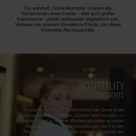
Für wahrhaft „Große Momente“ müssen alle
Komponenten eines Events – oder auch großer
Gastronomie - perfekt aufeinander abgestimmt sein.
Vertrauen sie unserem Excellence-Prinzip, das dieser
Erkenntnis Rechnung trägt:
HOSPITALITY
MOMENTS
In unserer Firmen-DNA dominieren die Gene eines
klassischen Gastgebers, „Gästen wie Freunden zu
begegnen“ steht in unserer Werteskala daher an erster
Stelle. Damit sich diese Einstellungen auch in den
Rauschenberger Mitarbeiter spiegelt, begegnen wir