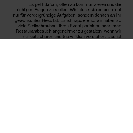
Es geht darum, offen zu kommunizieren und die
richtigen Fragen zu stellen. Wir interessieren uns nicht
nur für vordergründige Aufgaben, sondern denken an Ihr
gewünschtes Resultat. Es ist frappierend: wir haben so
viele Stellschrauben, Ihren Event perfekter, oder Ihren
Restaurantbesuch angenehmer zu gestalten, wenn wir
nur gut zuhören und Sie wirklich verstehen. Das ist
unser Anspruch.
CULINARY
MOMENTS
Rauschenberger Restaurants ebenso wie das
Eventcatering stehen für ideenreiche, handwerklich
perfekte Kochkunst im Segment „Fine Dining“. Die