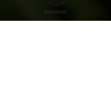
MEHR ENTDECKEN
GREAT
MOMENTS
EXCELLENCE
Con cerca de 500 empleados, Rauschenberger Catering
& Restaurants es, desde hace 40 años, el especialista
en grandes eventos, acontecimientos deportivos y
catering de ferias.
Con dos restaurantes propios en Stuttgart y Múnich,
subrayamos nuestra experiencia culinaria. Como uno de
los principales proveedores internacionales, estamos
preparados para afrontar cualquier reto en el ámbito de