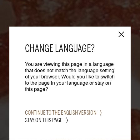
CHANGE LANGUAGE?
You are viewing this page in a language
that does not match the language setting
STUTTGART
of your browser. Would you like to switch
to the page in your language or stay on
this page?
MÚNICH
MALLORCA
CONTINUE TO THE ENGLISH VERSION
STAY ON THIS PAGE
INTERNACIONAL